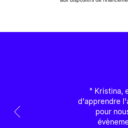
" Kristina
d'apprendre l'
pour nous
évènemen