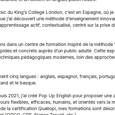
usic du King’s College London, c’est en Espagne, où je
que j’ai découvert une méthode d’enseignement innova
rentissage actif, contextualisé, centré sur la prise d
ans dans un centre de formation inspiré de la méthode
apides et concrets auprès d’un public adulte. Cette ex
echniques pédagogiques modernes, loin des approches
ent cinq langues : anglais, espagnol, français, portugais
and et le basque.
uis 2021, j’ai créé Pop Up English pour proposer une a
ours flexibles, efficaces, humains, et orientés vers la 
 de la certification Qualiopi, mes formations sont désor
nt (OPCO, CPF, France Travail, etc.).