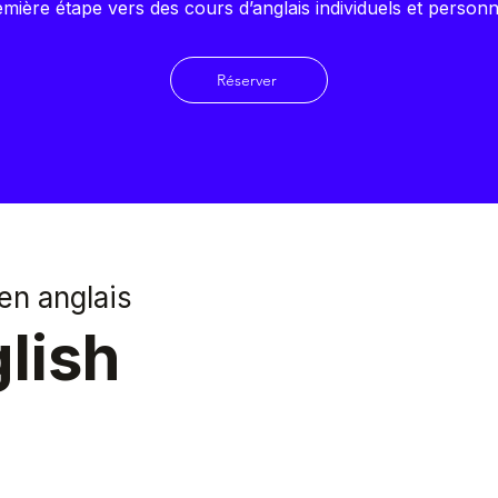
mière étape vers des cours d’anglais individuels et personn
Réserver
en anglais
lish