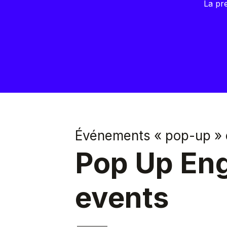
La pre
Événements « pop-up » 
Pop Up Eng
events