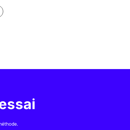
essai
 méthode.