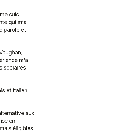
 me suis
nte qui m’a
e parole et
 Vaughan,
périence m’a
 scolaires
 et italien.
lternative aux
mise en
mais éligibles