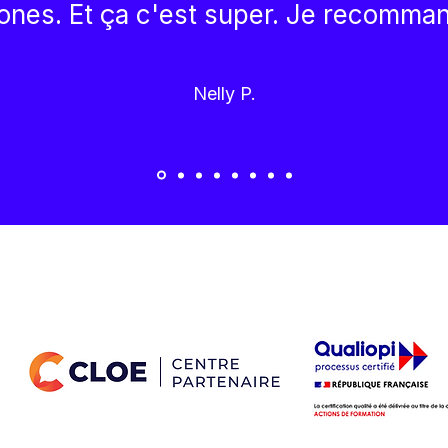
ones. Et ça c'est super. Je recomma
Nelly P.