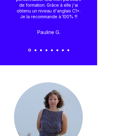
de formation. Grâce à elle j'ai
obtenu un niveau d'anglais C1+.
Je la recommande à 100% !!!
Pauline G.