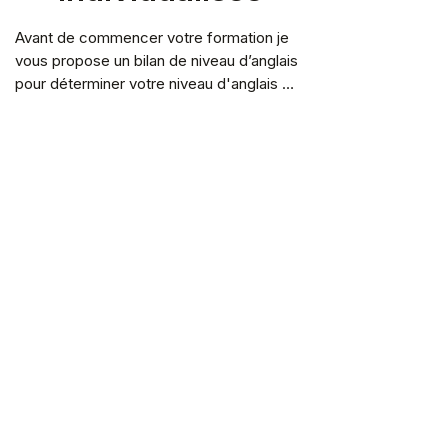
Avant de commencer votre formation je 
vous propose un bilan de niveau d’anglais 
pour déterminer votre niveau d'anglais 
selon l'échelle de compétences 
linguistiques européenne élaborée par le 
CECRL (Cadre Européen Commun de 
Référence pour les Langues). Ce bilan 
cherche à déterminer vos points faibles 
dans la langue et informera le niveau visé 
Méthode
par la formation.

Pédagogique
Découvrez une méthode pédagogique 
Lors du bilan d'anglais nous faisons 
innovante ; des cours 100% speaking dès 
également une analyse de vos objectifs 
le premier cours. Grâce à cette méthode, 
personnels ou professionnels. Quelles 
conçue pour les apprenants adultes, nous 
sont vos raisons ou motivations pour 
essayons de vous faire redécouvrir le 
améliorer votre anglais ? Avez vous des 
plaisir d’apprendre une langue.
