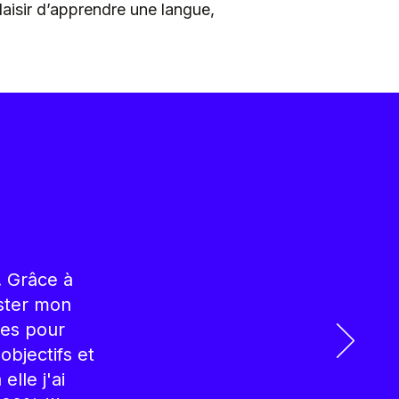
aisir d’apprendre une langue,
. Grâce à
oster mon
tes pour
objectifs et
lle j'ai