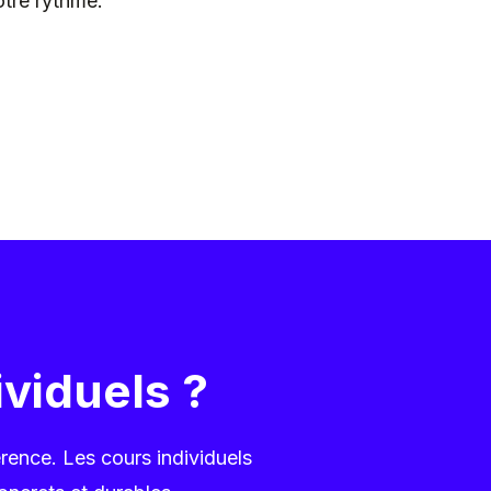
otre rythme.
ividuels ?
rence. Les cours individuels