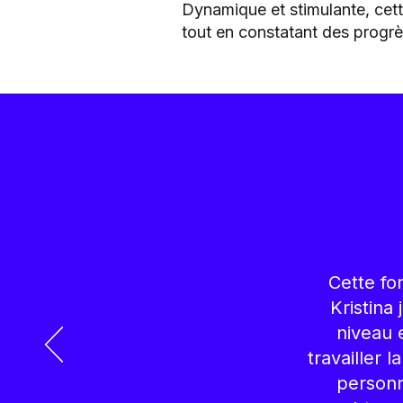
Dynamique et stimulante, cet
tout en constatant des progrè
Cette fo
Kristina
niveau 
travailler 
personn