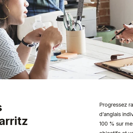
s
Progressez r
d’anglais indi
arritz
100 % sur mes